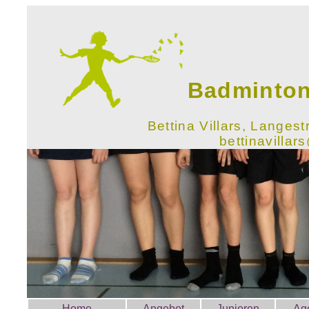
Bettina Villa
Badminton
Bettina Villars,
Langestr
bettinavilla
Home
Angebot
Junioren
Ag