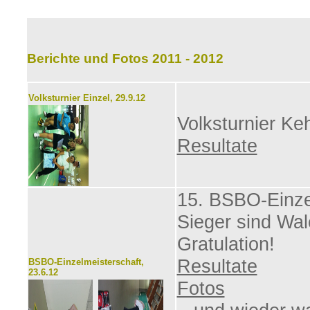
Berichte und Fotos 2011 - 2012
Volksturnier Einzel, 29.9.12
Volksturnier K
Resultate
15. BSBO-Einze
Sieger sind Wal
Gratulation!
Resultate
BSBO-Einzelmeisterschaft,
23.6.12
Fotos