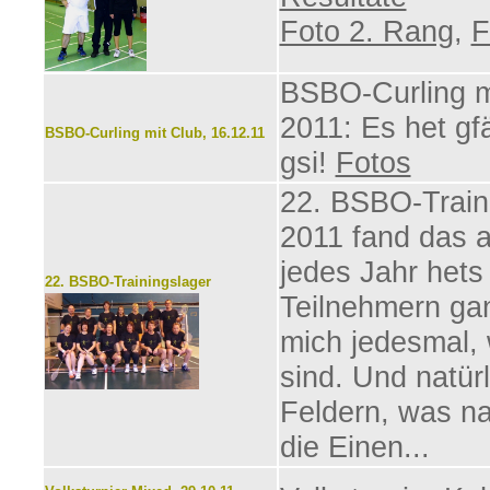
Foto 2. Rang
,
F
BSBO-Curling m
2011: Es het gfä
BSBO-Curling mit Club, 16.12.11
gsi!
Fotos
22. BSBO-Traini
2011 fand das al
jedes Jahr hets
22. BSBO-Trainingslager
Teilnehmern gan
mich jedesmal, 
sind. Und natür
Feldern, was natü
die Einen...