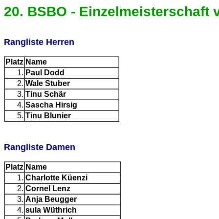
20. BSBO - Einzelmeisterschaft 
Rangliste Herren
Platz
Name
1.
Paul Dodd
2.
Wale Stuber
3.
Tinu Schär
4.
Sascha Hirsig
5.
Tinu Blunier
Rangliste Damen
Platz
Name
1.
Charlotte Küenzi
2.
Cornel Lenz
3.
Anja Beugger
4.
sula Wüthrich