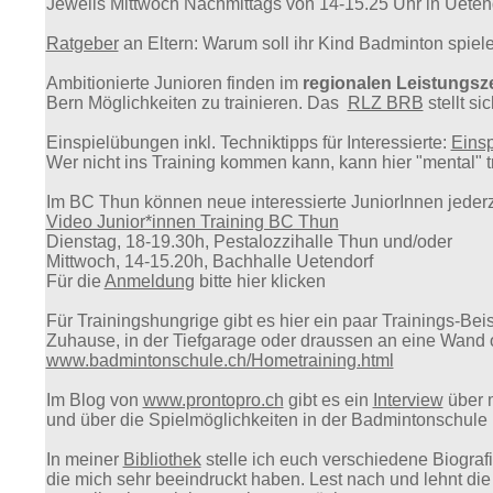
Jeweils Mittwoch Nachmittags von 14-15.25 Uhr in Ueten
Ratgeber
an Eltern: Warum soll ihr Kind Badminton spiel
Ambitionierte Junioren finden im
regionalen Leistungsz
Bern Möglichkeiten zu trainieren. Das
RLZ BRB
stellt si
Einspielübungen inkl. Techniktipps für Interessierte:
Einsp
Wer nicht ins Training kommen kann, kann hier "mental" t
Im BC Thun können neue interessierte JuniorInnen jederz
Video Junior*innen Training BC Thun
Dienstag, 18-19.30h, Pestalozzihalle Thun und/oder
Mittwoch, 14-15.20h, Bachhalle Uetendorf
Für die
Anmeldung
bitte hier klicken
Für Trainingshungrige gibt es hier
ein
paar Trainings-Bei
Zuhause, in der Tiefgarage oder draussen an eine Wand o
www.badmintonschule.ch/Hometraining.html
Im Blog von
www.prontopro.ch
gibt es ein
Interview
über m
und über die Spielmöglichkeiten in der Badmintonschule
In meiner
Bibliothek
stelle ich euch verschiedene Biografi
die mich sehr beeindruckt haben. Lest nach und lehnt die